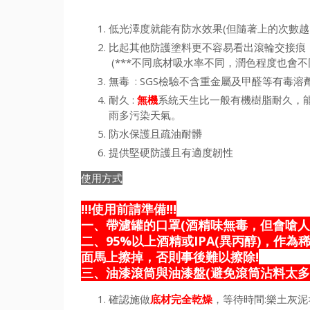
低光澤度就能有防水效果(但隨著上的次數越
比起其他防護塗料更不容易看出滾輪交接痕
(***不同底材吸水率不同，潤色程度也會不
無毒 : SGS檢驗不含重金屬及甲醛等有毒溶
耐久 :
無機
系統天生比一般有機樹脂耐久，
雨多污染天氣。
防水保護且疏油耐髒
提供堅硬防護且有適度韌性
使用方式
!!!使用前請準備!!!
一、帶濾罐的口罩(酒精味無毒，但會嗆人
二、95%以上酒精或IPA(異丙醇)，作
面馬上擦掉，否則事後難以擦除!
三、油漆滾筒與油漆盤(避免滾筒沾料太多
確認施做
底材完全乾燥
，等待時間:樂土灰泥>