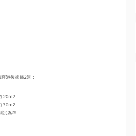
1稀釋過後塗佈2道：
 20m2
 30m2
測試為準