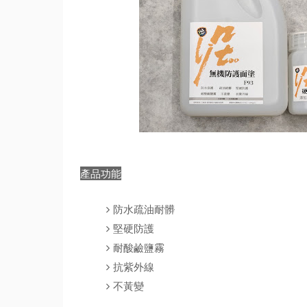
產品功能
防水疏油耐髒
堅硬防護
耐酸鹼鹽霧
抗紫外線
不黃變