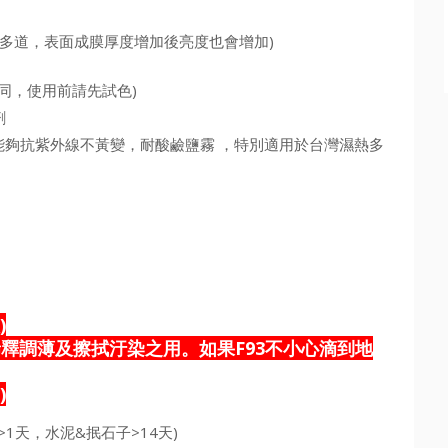
多道，表面成膜厚度增加後亮度也會增加)
同，使用前請先試色)
劑
能夠抗紫外線不黃變，耐酸鹼鹽霧 ，特別適用於台灣濕熱多
)
為稀釋調薄及擦拭汙染之用。如果F93不小心滴到地
)
1天，水泥&抿石子>14天)