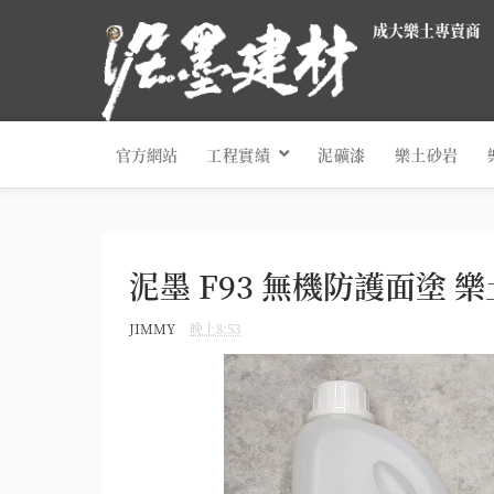
成大樂土專賣商
官方網站
工程實績
泥礦漆
樂土砂岩
泥墨 F93 無機防護面塗 
JIMMY
晚上8:53