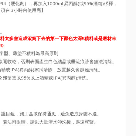
 F94（硬化劑），再加入1000ml 異丙醇(或95%酒精)稀釋，
，須在 3小時內使用完】
時。
料太多會造成滾筒下去的第一下顏色太深!!
積料或是底材未
)
Y字型、薄塗不積料為最高原則
滾開收乾，否則表面產生白色結晶或垂流痕跡會無法清除。
精或IPA(異丙醇)擦拭清除，放置越久會越難清除。
留需以95%以上酒精或IPA(異丙醇)清洗。
、護目鏡，施工區域保持通風，避免造成身體不適。
。若沾附眼睛，請以大量清水沖洗後，盡速就醫。