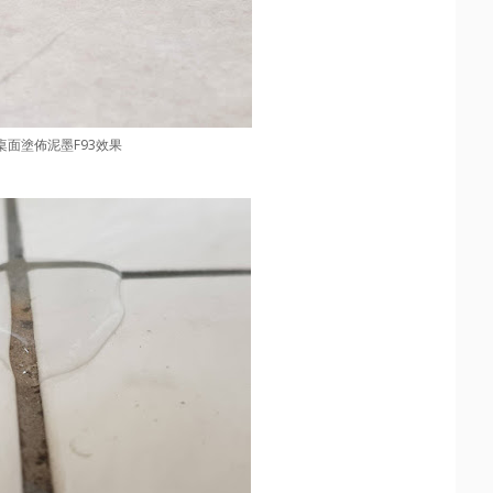
桌面塗佈泥墨F93效果