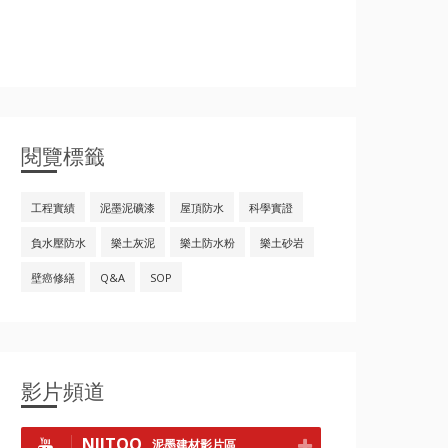
閱覽標籤
工程實績
泥墨泥礦漆
屋頂防水
科學實證
負水壓防水
樂土灰泥
樂土防水粉
樂土砂岩
壁癌修繕
Q&A
SOP
影片頻道
NIITOO
泥墨建材影片區