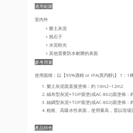
適用範圍
室內外
樂土灰泥
抿石子
水泥粉光
其他需要防水耐髒的表面
參考用量
使用面積：以【95%酒精 or IPA(異丙醇)】 1：
樂土灰泥面直接塗佈：約 10m2~12m2
絨布型灰泥+TOP面塗(或AC-802)面塗佈：約
絲綢型灰泥+TOP面塗(或AC-802)面塗佈：約
粗糙、高吸水性表面，使用量高，需以現場
產品特色