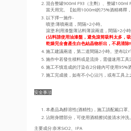
混合整罐900ml F93（主劑）、整罐100ml
當天用完。【如用1000ml的75%酒精稀釋
以下擇一施作-
噴塗:薄噴兩道，間隔>2小時。
滾塗:利用漆盤薄沾料薄滾兩道，間隔>2小
(沾料請使用油漆盤，避免滾筒吸料太多，
吸
乾燥完全會產生白色結晶物析出，不易清除!!!
施工建議兩道，第二道間隔2小時。塗布以
施作中若發生積料或是流掛，需儘速用工具
施工不慎造成的汙染在2分鐘內可使用95%酒
施工完成後，如有不小心沾污，或有工具上之殘
安全事項
本產品為醇溶性(酒精性)，施工請配戴口罩
沾附身體部分，可使用酒精擦拭後清水沖洗
主要成分:奈米SiO2、IPA