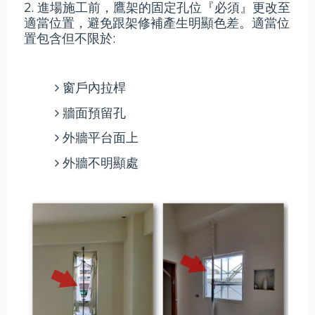
2. 進場施工前，鷹架的固定孔位『必須』更改至
適當位置，避免跟架修補產生明顯色差。適當位
置包含但不限於:
窗戶內拉桿
牆面預留孔
外牆平台面上
外牆不明顯處