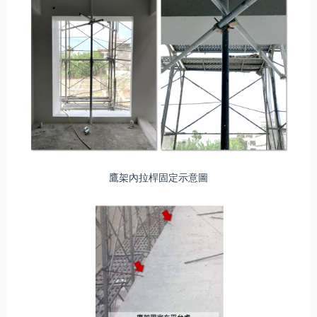
鷹架內拉桿固定示意圖