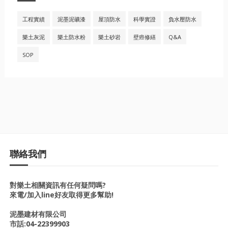
工程實績
泥墨泥礦漆
屋頂防水
科學實證
負水壓防水
樂土灰泥
樂土防水粉
樂土砂岩
壁癌修繕
Q&A
SOP
聯絡我們
對樂土相關資訊有任何疑問嗎?
來電/加入line好友取得更多幫助!
泥墨建材有限公司
市話:
04-22399903