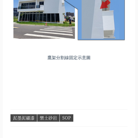
鷹架分割線固定示意圖
泥墨泥礦漆
樂土砂岩
SOP